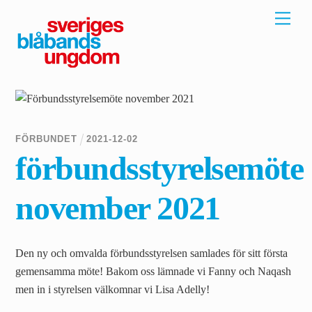
Skip
Men
to
content
FÖRBUNDET
2021
-
12
-
02
förbundsstyrelsemöte
november 2021
Den ny och omvalda förbundsstyrelsen samlades för sitt första
gemensamma möte! Bakom oss lämnade vi Fanny och Naqash
men in i styrelsen välkomnar vi Lisa Adelly!