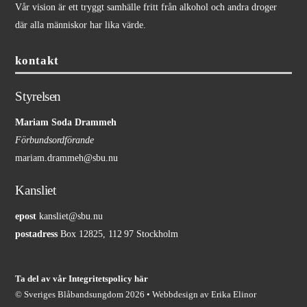
Vår vision är ett tryggt samhälle fritt från alkohol och andra droger
där alla människor har lika värde.
kontakt
Styrelsen
Mariam Soda Drammeh
Förbundsordförande
mariam.drammeh@sbu.nu
Kansliet
epost
kansliet@sbu.nu
postadress
Box 12825, 112 97 Stockholm
Ta del av vår Integritetspolicy här
©
Sveriges Blåbandsungdom
2026 • Webbdesign av
Erika Elinor