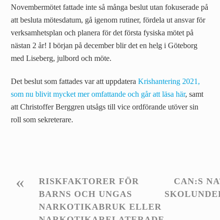
Novembermötet fattade inte så många beslut utan fokuserade på
att besluta mötesdatum, gå igenom rutiner, fördela ut ansvar för
verksamhetsplan och planera för det första fysiska mötet på
nästan 2 år! I början på december blir det en helg i Göteborg
med Liseberg, julbord och möte.
Det beslut som fattades var att uppdatera
Krishantering 2021,
som nu blivit mycket mer omfattande och går att läsa här
, samt
att Christoffer Berggren utsågs till vice ordförande utöver sin
roll som sekreterare.
«
RISKFAKTORER FÖR
CAN:S N
BARNS OCH UNGAS
SKOLUNDE
NARKOTIKABRUK ELLER
NARKOTIKARELATERADE