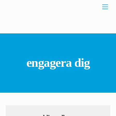
Skip
Men
to
content
engagera dig