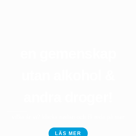
en gemenskap
utan alkohol &
andra droger!
vilka är vi? klicka nedan och få reda på mer
LÄS MER