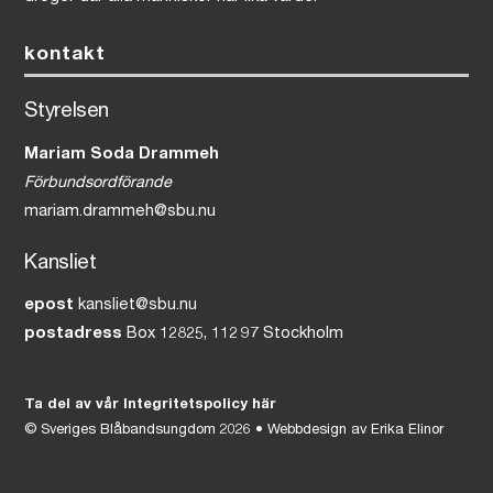
kontakt
Styrelsen
Mariam Soda Drammeh
Förbundsordförande
mariam.drammeh@sbu.nu
Kansliet
epost
kansliet@sbu.nu
postadress
Box 12825, 112 97 Stockholm
Ta del av vår Integritetspolicy här
©
Sveriges Blåbandsungdom
2026 • Webbdesign av
Erika Elinor