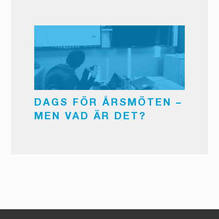
DAGS FÖR ÅRSMÖTEN –
MEN VAD ÄR DET?