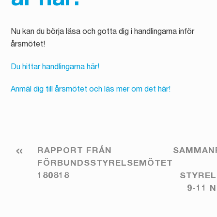
är här!
Nu kan du börja läsa och gotta dig i handlingarna inför
årsmötet!
Du hittar handlingarna här!
Anmäl dig till årsmötet och läs mer om det här!
«
RAPPORT FRÅN
SAMMAN
FÖRBUNDSSTYRELSEMÖTET
180818
STYRE
9-11 