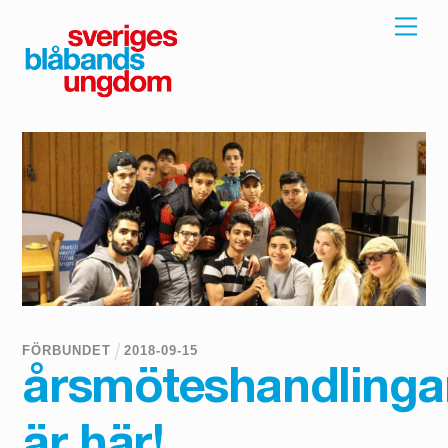
Skip
Men
to
content
FÖRBUNDET
2018
-
09
-
15
årsmöteshandlinga