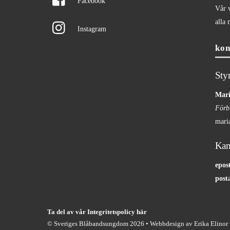
Facebook
Vår v
alla 
Instagram
kon
Sty
Mar
Förb
mari
Kan
epos
post
Ta del av vår Integritetspolicy här
©
Sveriges Blåbandsungdom
2026 • Webbdesign av
Erika Elinor