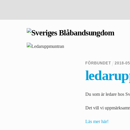
Skip
to
content
FÖRBUNDET
2018
-
0
ledaru
Du som är ledare hos S
Det vill vi uppmärksam
Läs mer här!