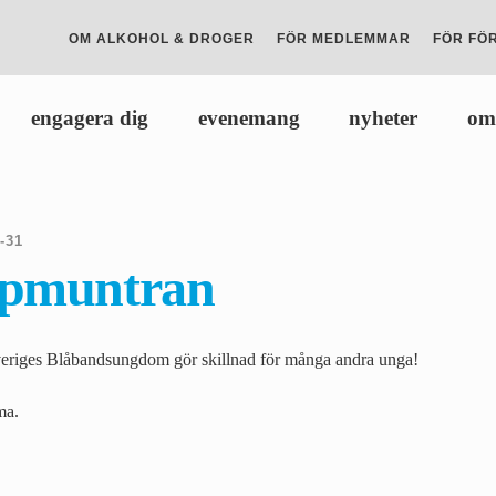
OM ALKOHOL & DROGER
FÖR MEDLEMMAR
FÖR FÖ
engagera dig
evenemang
nyheter
om
5
-
31
ppmuntran
veriges Blåbandsungdom gör skillnad för många andra unga!
ma.