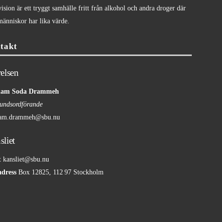
ision är ett tryggt samhälle fritt från alkohol och andra droger där
människor har lika värde.
takt
relsen
iam Soda Drammeh
undsordförande
am.drammeh@sbu.nu
sliet
t
kansliet@sbu.nu
adress
Box 12825, 112 97 Stockholm