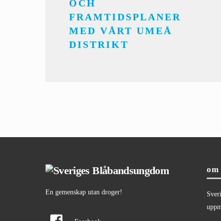
OCH
FRAMTIDSPLANER
MED VÅRT UMEÅ
DISTRIKT
om 
En gemenskap utan droger!
Sver
uppmu