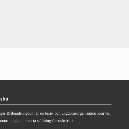
sbu
iges Blåbandsungdom är en barn- och ungdomsorganisation som vill
ntra ungdomar att ta ställning för nykterhet.