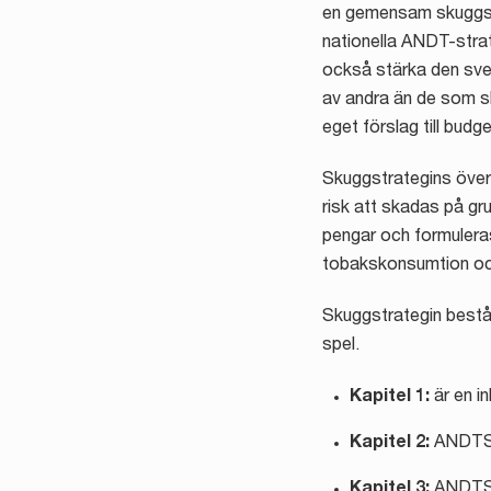
en gemensam skuggstr
nationella ANDT-stra
också stärka den sven
av andra än de som sk
eget förslag till budg
Skuggstrategins överg
risk att skadas på gru
pengar och formuleras
tobakskonsumtion oc
Skuggstrategin består
spel.
Kapitel 1:
är en in
Kapitel 2:
ANDTS-p
Kapitel 3:
ANDTS-