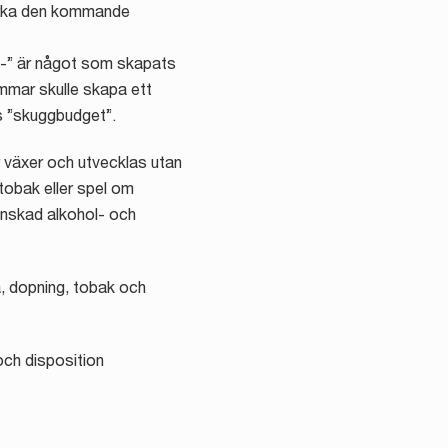
verka den kommande
g-” är något som skapats
mmar skulle skapa ett
as ”skuggbudget”.
 växer och utvecklas utan
 tobak eller spel om
inskad alkohol- och
a, dopning, tobak och
 och disposition