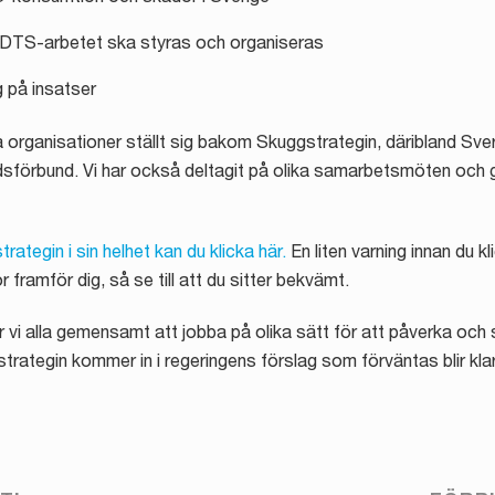
TS-arbetet ska styras och organiseras
 på insatser
lla organisationer ställt sig bakom Skuggstrategin, däribland 
förbund. Vi har också deltagit på olika samarbetsmöten och get
rategin i sin helhet kan du klicka här.
En liten varning innan du kl
 framför dig, så se till att du sitter bekvämt.
i alla gemensamt att jobba på olika sätt för att påverka och se 
rategin kommer in i regeringens förslag som förväntas blir klart 