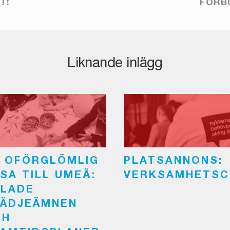
T!
FÖRB
Liknande inlägg
 OFÖRGLÖMLIG
PLATSANNONS:
SA TILL UMEÅ:
VERKSAMHETSC
LADE
ÄDJEÄMNEN
CH