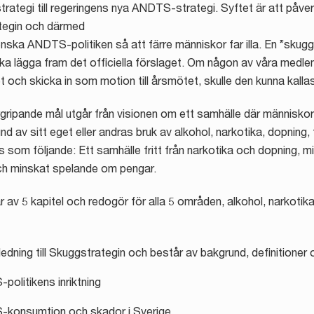
ategi till regeringens nya ANDTS-strategi. Syftet är att på
tegin och därmed
ska ANDTS-politiken så att färre människor far illa. En ”skug
a lägga fram det officiella förslaget. Om någon av våra medle
et och skicka in som motion till årsmötet, skulle den kunna kall
ripande mål utgår från visionen om ett samhälle där människor
nd av sitt eget eller andras bruk av alkohol, narkotika, dopning,
 som följande: Ett samhälle fritt från narkotika och dopning, m
h minskat spelande om pengar.
 av 5 kapitel och redogör för alla 5 områden, alkohol, narkotik
ledning till Skuggstrategin och består av bakgrund, definitioner
olitikens inriktning
konsumtion och skador i Sverige