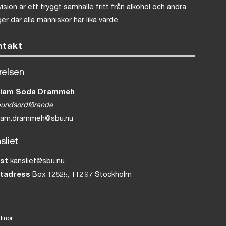
vision är ett tryggt samhälle fritt från alkohol och andra
er där alla människor har lika värde.
ntakt
relsen
iam Soda Drammeh
bundsordförande
iam.drammeh@sbu.nu
sliet
ost
kansliet@sbu.nu
tadress
Box 12825, 112 97 Stockholm
linor