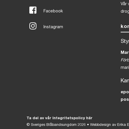
Vår 
Facebook
drog
ko
Instagram
Sty
Mar
För
mar
Kan
ep
pos
Ta del av vår Integritetspolicy här
©
Sveriges Blåbandsungdom
2026 • Webbdesign av
Erika E