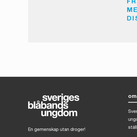
FR
ME
DI
om
Sve
ung
stäl
En gemenskap utan droger!