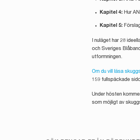
Kapitel 4:
Hur AND
Kapitel 5:
Förslag
I nuläget har 28 idee
och Sveriges Blåbands
utformningen.
Om du vill läsa skuggst
159 fullspäckade sidor
Under hösten kommer v
som möjligt av skuggst