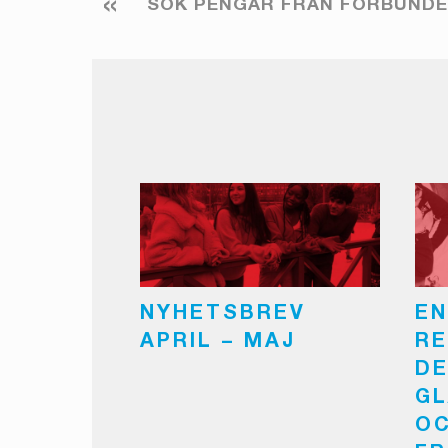
«
SÖK PENGAR FRÅN FÖRBUNDE
NYHETSBREV
EN
APRIL – MAJ
RE
DE
GL
O