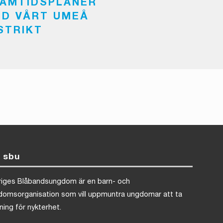
AMTIDSPLANER
D VÅRT UMEÅ
STRIKT
 sbu
riges Blåbandsungdom är en barn- och
domsorganisation som vill uppmuntra ungdomar att ta
lning för nykterhet.