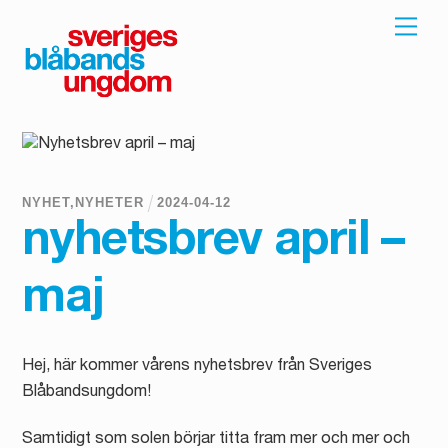
Skip
Men
to
content
NYHET
,
NYHETER
2024
-
04
-
12
nyhetsbrev april –
maj
Hej, här kommer vårens nyhetsbrev från Sveriges
Blåbandsungdom!
Samtidigt som solen börjar titta fram mer och mer och