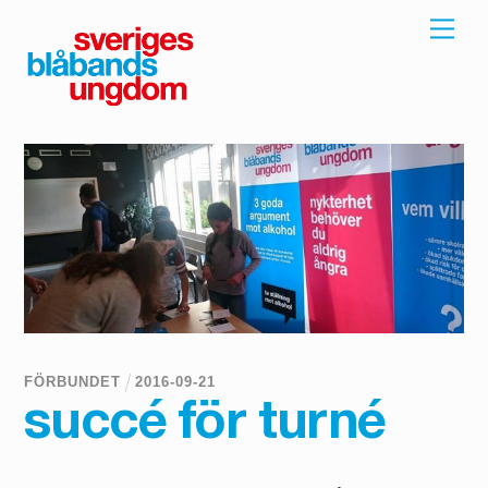
Skip
Men
to
content
FÖRBUNDET
2016
-
09
-
21
succé för turné