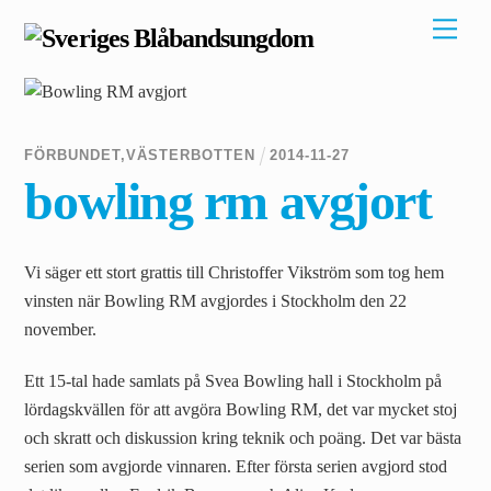
Skip
Men
to
content
FÖRBUNDET
,
VÄSTERBOTTEN
2014
-
11
-
27
bowling rm avgjort
Vi säger ett stort grattis till Christoffer Vikström som tog hem
vinsten när Bowling RM avgjordes i Stockholm den 22
november.
Ett 15-tal hade samlats på Svea Bowling hall i Stockholm på
lördagskvällen för att avgöra Bowling RM, det var mycket stoj
och skratt och diskussion kring teknik och poäng. Det var bästa
serien som avgjorde vinnaren. Efter första serien avgjord stod