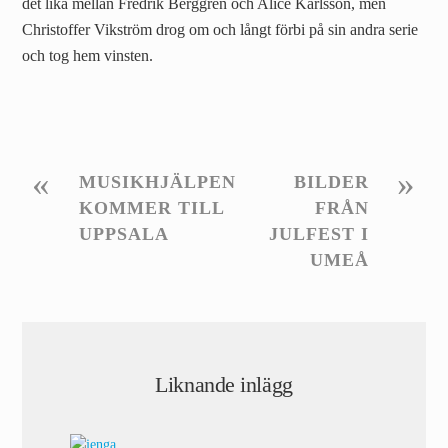
det lika mellan Fredrik Berggren och Alice Karlsson, men
Christoffer Vikström drog om och långt förbi på sin andra serie
och tog hem vinsten.
«
»
MUSIKHJÄLPEN
BILDER
KOMMER TILL
FRÅN
UPPSALA
JULFEST I
UMEÅ
Liknande inlägg