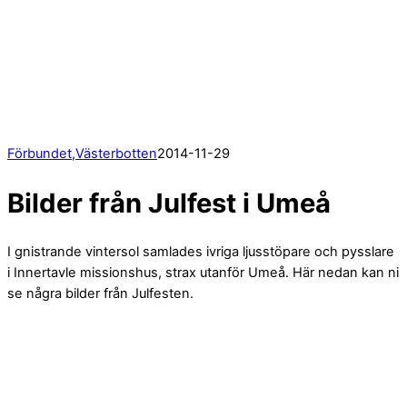
Förbundet
,
Västerbotten
2014
-
11
-
29
Bilder från Julfest i Umeå
I gnistrande vintersol samlades ivriga ljusstöpare och pysslare
i Innertavle missionshus, strax utanför Umeå. Här nedan kan ni
se några bilder från Julfesten.