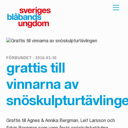
Skip
Men
to
content
FÖRBUNDET
2016
-
03
-
30
grattis till
vinnarna av
snöskulpturtävling
Grattis till Agnes & Annika Bergman, Leif Larsson och