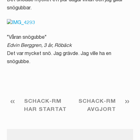
Det snöade mycket ett par dagar innan och jag gillar
snögubbar.
”Våran snögubbe”
Edvin Berggren, 3 år, Röbäck
Det var mycket snö. Jag grävde. Jag ville ha en
snögubbe.
«
»
SCHACK-RM
SCHACK-RM
HAR STARTAT
AVGJORT