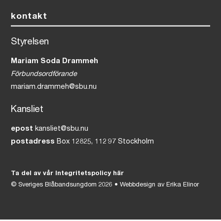
kontakt
Styrelsen
Mariam Soda Drammeh
Förbundsordförande
mariam.drammeh@sbu.nu
Kansliet
epost
kansliet@sbu.nu
postadress
Box 12825, 112 97 Stockholm
Ta del av vår Integritetspolicy här
©
Sveriges Blåbandsungdom
2026 • Webbdesign av
Erika Elinor