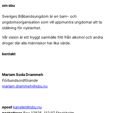
om sbu
Sveriges Blåbandsungdom är en barn- och
ungdomsorganisation som vill uppmuntra ungdomar att ta
ställning för nykterhet.
Vår vision är ett tryggt samhälle fritt från alkohol och andra
droger där alla människor har lika värde.
kontakt
Styrelsen
Mariam Soda Drammeh
Förbundsordförande
mariam.drammeh@sbu.nu
Kansliet
epost
kansliet@sbu.nu
postadress
Box 12825, 112 97 Stockholm