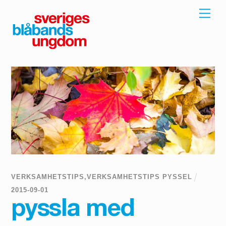
Skip
Men
to
content
VERKSAMHETSTIPS
,
VERKSAMHETSTIPS PYSSEL
2015
-
09
-
01
pyssla med