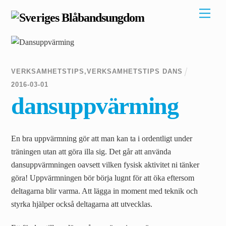
Skip
Men
to
content
VERKSAMHETSTIPS
,
VERKSAMHETSTIPS DANS
2016
-
03
-
01
dansuppvärming
En bra uppvärmning gör att man kan ta i ordentligt under
träningen utan att göra illa sig. Det går att använda
dansuppvärmningen oavsett vilken fysisk aktivitet ni tänker
göra! Uppvärmningen bör börja lugnt för att öka eftersom
deltagarna blir varma. Att lägga in moment med teknik och
styrka hjälper också deltagarna att utvecklas.