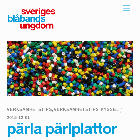
Skip
Men
to
content
VERKSAMHETSTIPS
,
VERKSAMHETSTIPS PYSSEL
2015
-
12
-
01
pärla pärlplattor