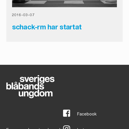
2016
-
03
-
07
schack-rm har startat
Facebook