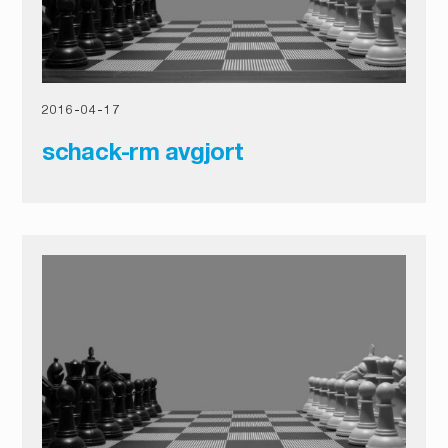
2016
-
04
-
17
schack-rm avgjort