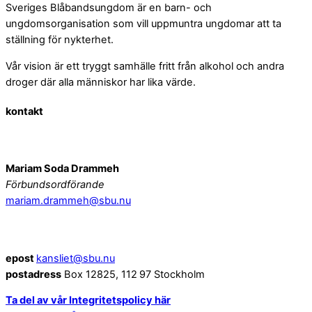
Sveriges Blåbandsungdom är en barn- och
ungdomsorganisation som vill uppmuntra ungdomar att ta
ställning för nykterhet.
Vår vision är ett tryggt samhälle fritt från alkohol och andra
droger där alla människor har lika värde.
kontakt
Styrelsen
Mariam Soda Drammeh
Förbundsordförande
mariam.drammeh@sbu.nu
Kansliet
epost
kansliet@sbu.nu
postadress
Box 12825, 112 97 Stockholm
Ta del av vår Integritetspolicy här