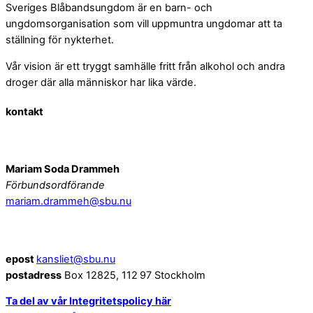
Sveriges Blåbandsungdom är en barn- och
ungdomsorganisation som vill uppmuntra ungdomar att ta
ställning för nykterhet.
Vår vision är ett tryggt samhälle fritt från alkohol och andra
droger där alla människor har lika värde.
kontakt
Styrelsen
Mariam Soda Drammeh
Förbundsordförande
mariam.drammeh@sbu.nu
Kansliet
epost
kansliet@sbu.nu
postadress
Box 12825, 112 97 Stockholm
Ta del av vår Integritetspolicy här