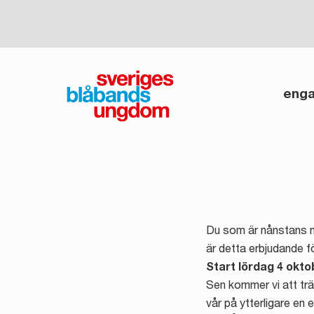
Skip
to
content
enga
Du som är nånstans me
är detta erbjudande för
Start lördag 4 oktob
Sen kommer vi att träf
vår på ytterligare en 