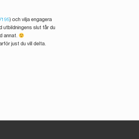
m/195
) och vilja engagera
d utbildningens slut får du
nd annat.
för just du vill delta.