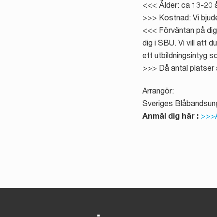
<<< Ålder: ca 13-20 
>>> Kostnad: Vi bjude
<<< Förväntan på dig:
dig i SBU. Vi vill att
ett utbildningsintyg 
>>> Då antal platser är
Arrangör:
Sveriges Blåbandsun
Anmäl dig här :
>>>A