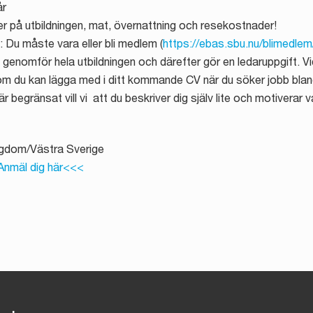
år
r på utbildningen, mat, övernattning och resekostnader!
 Du måste vara eller bli medlem (
https://ebas.sbu.nu/blimedle
 du genomför hela utbildningen och därefter gör en ledaruppgift. Vi
som du kan lägga med i ditt kommande CV när du söker jobb bla
 begränsat vill vi att du beskriver dig själv lite och motiverar var
gdom/Västra Sverige
nmäl dig här<<<