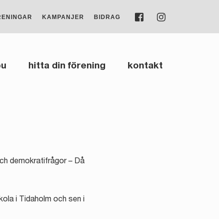
FACEBOOK
INSTAGRAM
RENINGAR
KAMPANJER
BIDRAG
bu
hitta din förening
kontakt
 och demokratifrågor – Då
skola i Tidaholm och sen i