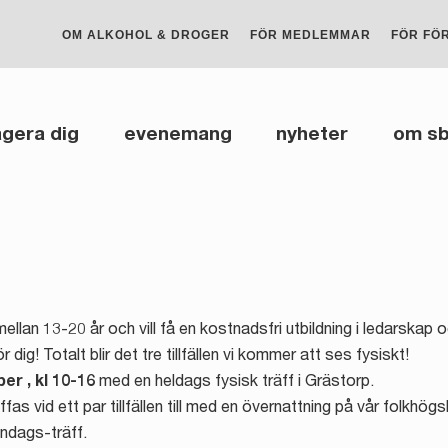
OM ALKOHOL & DROGER
FÖR MEDLEMMAR
FÖR FÖ
gera dig
evenemang
nyheter
om s
llan 13-20 år och vill få en kostnadsfri utbildning i ledarskap
 dig! Totalt blir det tre tillfällen vi kommer att ses fysiskt!
er , kl 10-16
med en heldags fysisk träff i Grästorp.
fas vid ett par tillfällen till med en övernattning på vår folkhög
endags-träff.