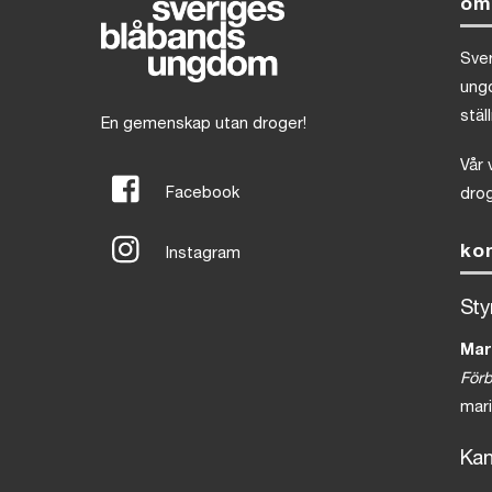
om
Sve
ung
stäl
En gemenskap utan droger!
Vår 
Facebook
drog
ko
Instagram
Sty
Mar
För
mar
Kan