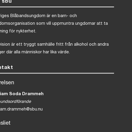
 sbu
riges Blåbandsungdom är en barn- och
domsorganisation som vill uppmuntra ungdomar att ta
lning för nykterhet.
vision är ett tryggt samhälle fritt från alkohol och andra
er där alla människor har lika värde.
ntakt
relsen
iam Soda Drammeh
bundsordförande
iam.drammeh@sbu.nu
sliet