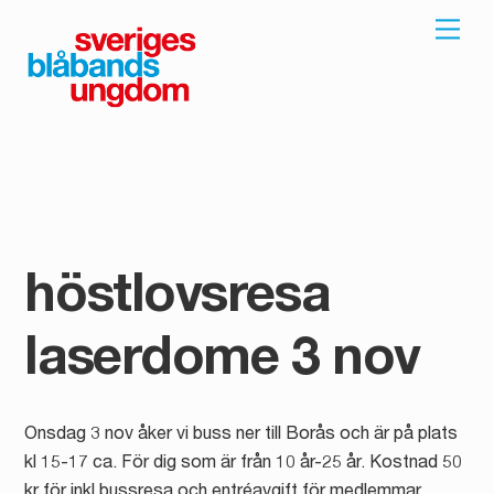
Skip
Men
to
content
höstlovsresa
laserdome 3 nov
Onsdag 3 nov åker vi buss ner till Borås och är på plats
kl 15-17 ca. För dig som är från 10 år-25 år. Kostnad 50
kr för inkl bussresa och entréavgift för medlemmar.