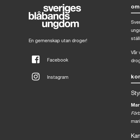
om
Sve
ung
stäl
En gemenskap utan droger!
Vår 
Facebook
drog
ko
Instagram
Sty
Mar
För
mar
Kan