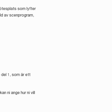
ötesplats som lyfter
lld av scenprogram,
 del 1, som är ett
n ni ange hur ni vill