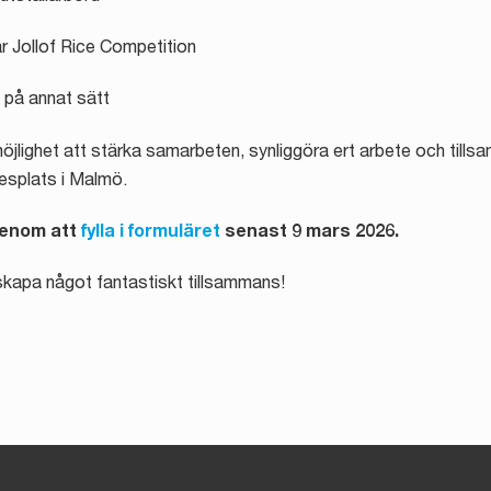
år Jollof Rice Competition
a på annat sätt
öjlighet att stärka samarbeten, synliggöra ert arbete och till
esplats i Malmö.
genom att
fylla i formuläret
senast 9 mars 2026.
skapa något fantastiskt tillsammans!