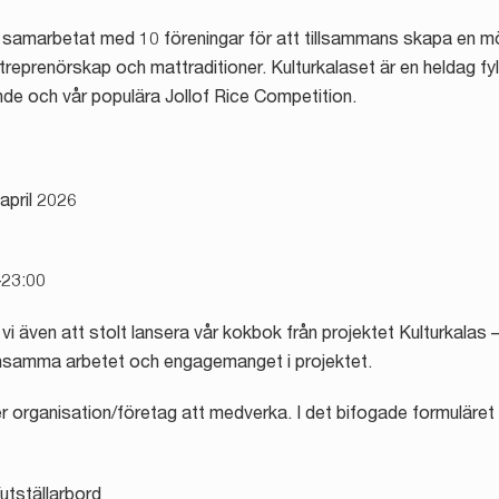
i samarbetat med 10 föreningar för att tillsammans skapa en m
treprenörskap och mattraditioner. Kulturkalaset är en heldag fy
ande och vår populära Jollof Rice Competition.
april 2026
–23:00
 även att stolt lansera vår kokbok från projektet Kulturkalas –
nsamma arbetet och engagemanget i projektet.
er organisation/företag att medverka. I det bifogade formuläret ka
utställarbord