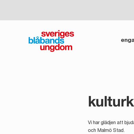
Skip
to
content
enga
kultur
Vi har glädjen att bj
och Malmö Stad.