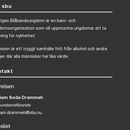
 sbu
riges Blåbandsungdom är en barn- och
domsorganisation som vill uppmuntra ungdomar att ta
lning för nykterhet.
vision är ett tryggt samhälle fritt från alkohol och andra
er där alla människor har lika värde.
ntakt
relsen
iam Soda Drammeh
bundsordförande
iam.drammeh@sbu.nu
sliet