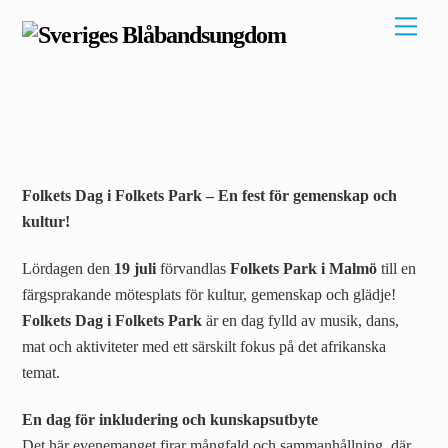
Skip
Men
to
content
Folkets Dag i Folkets Park – En fest för gemenskap och
kultur!
Lördagen den
19 juli
förvandlas
Folkets Park i Malmö
till en
färgsprakande mötesplats för kultur, gemenskap och glädje!
Folkets Dag i Folkets Park
är en dag fylld av musik, dans,
mat och aktiviteter med ett särskilt fokus på det afrikanska
temat.
En dag för inkludering och kunskapsutbyte
Det här evenemanget firar mångfald och sammanhållning, där