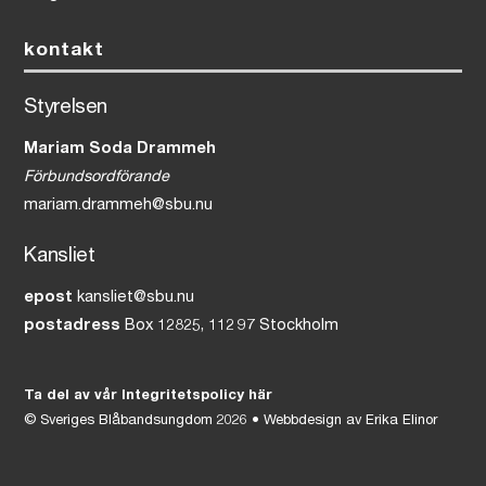
kontakt
Styrelsen
Mariam Soda Drammeh
Förbundsordförande
mariam.drammeh@sbu.nu
Kansliet
epost
kansliet@sbu.nu
postadress
Box 12825, 112 97 Stockholm
Ta del av vår Integritetspolicy här
©
Sveriges Blåbandsungdom
2026 • Webbdesign av
Erika Elinor