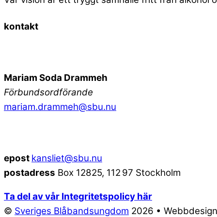
kontakt
Styrelsen
Mariam Soda Drammeh
Förbundsordförande
mariam.drammeh@sbu.nu
Kansliet
epost
kansliet@sbu.nu
postadress
Box 12825, 112 97 Stockholm
Ta del av vår Integritetspolicy här
©
Sveriges Blåbandsungdom
2026 • Webbdesig