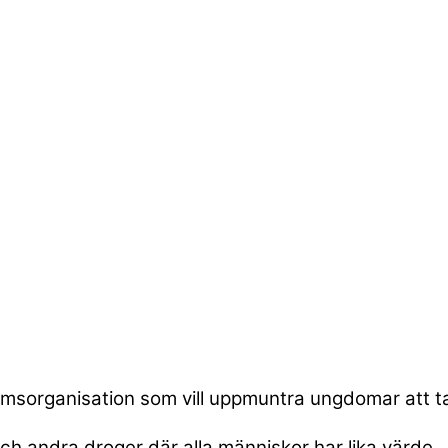
organisation som vill uppmuntra ungdomar att ta s
 och andra droger där alla människor har lika värde.