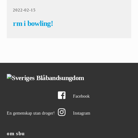
2022
-
02
-
15
rm i bowling!
Facebook
En gemenskap utan droger!
Instagram
om sbu