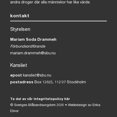
andra droger där alla människor har lika värde.
kontakt
Styrelsen
Mariam Soda Drammeh
Förbundsordförande
mariam.drammeh@sbu.nu
Kansliet
epost
kansliet@sbu.nu
postadress
Box 12825, 112 97 Stockholm
Ta del av vår Integritetspolicy här
©
Sveriges Blåbandsungdom
2026 • Webbdesign av
Erika
Elinor