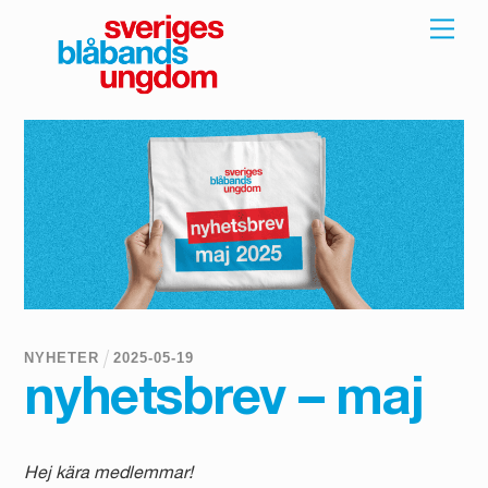
Skip
Men
to
content
NYHETER
2025
-
05
-
19
nyhetsbrev – maj
Hej kära medlemmar!