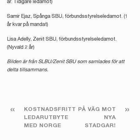
år. Tidigare ledamot)
Samir Ejaz, Spånga SBU, förbundsstyrelseledamot. (1
år kvar på mandat)
Lisa Adelly, Zenit SBU, förbundsstyrelseledamot.
(Nyvald 2 år)
Bilden är från SLBU/Zenit SBU som samlades för att
delta tillsammans.
«
»
KOSTNADSFRITT
PÅ VÄG MOT
LEDARUTBYTE
NYA
MED NORGE
STADGAR!