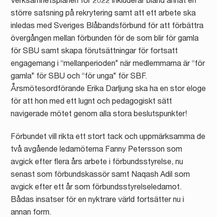
Verksamhetsplanen för 2022 inkluderar bland annat en
större satsning på rekrytering samt att ett arbete ska
inledas med Sveriges Blåbandsförbund för att förbättra
övergången mellan förbunden för de som blir för gamla
för SBU samt skapa förutsättningar för fortsatt
engagemang i “mellanperioden” när medlemmarna är “för
gamla” för SBU och “för unga” för SBF.
Årsmötesordförande Erika Darljung ska ha en stor eloge
för att hon med ett lugnt och pedagogiskt sätt
navigerade mötet genom alla stora beslutspunkter!
Förbundet vill rikta ett stort tack och uppmärksamma de
två avgående ledamöterna Fanny Petersson som
avgick efter flera års arbete i förbundsstyrelse, nu
senast som förbundskassör samt Naqash Adil som
avgick efter ett år som förbundsstyrelseledamot.
Bådas insatser för en nyktrare värld fortsätter nu i
annan form.