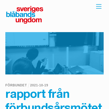
Skip
Men
to
content
FÖRBUNDET
2021
-
10
-
19
rapport från